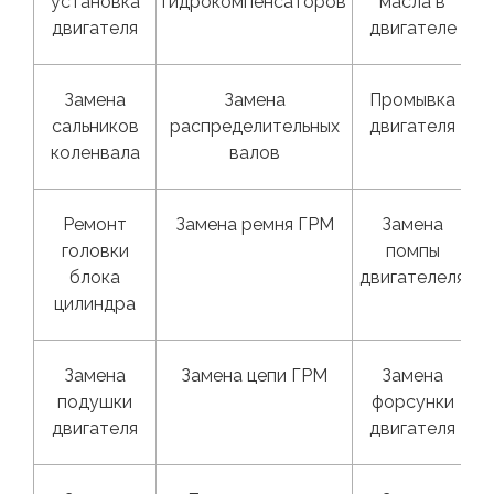
установка
гидрокомпенсаторов
масла в
двигателя
двигателе
Замена
Замена
Промывка
сальников
распределительных
двигателя
коленвала
валов
Ремонт
Замена ремня ГРМ
Замена
головки
помпы
блока
двигателеля
цилиндра
Замена
Замена цепи ГРМ
Замена
подушки
форсунки
двигателя
двигателя