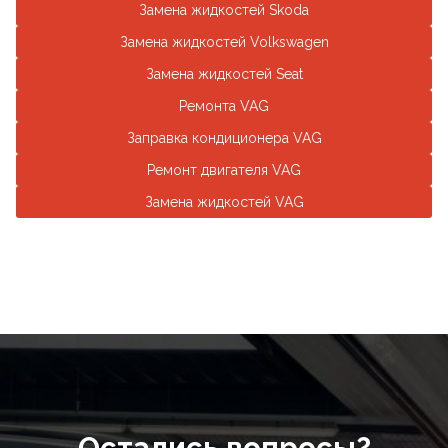
Замена жидкостей Skoda
Замена жидкостей Volkswagen
Замена жидкостей Seat
Ремонта VAG
Заправка кондиционера VAG
Ремонт двигателя VAG
Замена жидкостей VAG