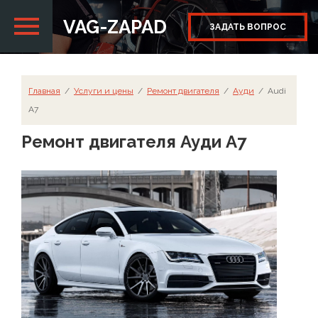
VAG-ZAPAD
ЗАДАТЬ ВОПРОС
Главная
  /  
Услуги и цены
  /  
Ремонт двигателя
  /  
Ауди
  /  Audi 
A7
Ремонт двигателя Ауди А7