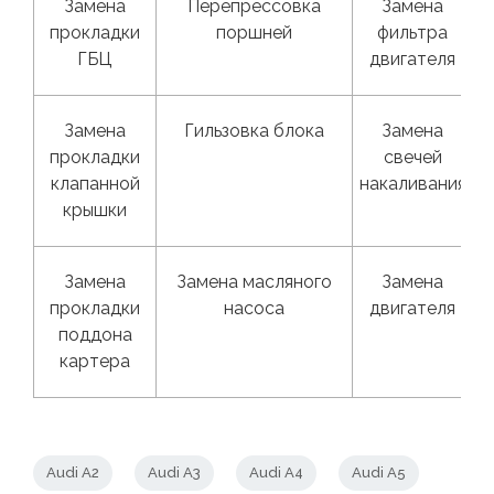
Замена
Перепрессовка
Замена
прокладки
поршней
фильтра
ГБЦ
двигателя
Замена
Гильзовка блока
Замена
прокладки
свечей
клапанной
накаливания
крышки
Замена
Замена масляного
Замена
прокладки
насоса
двигателя
поддона
картера
Audi А2
Audi А3
Audi А4
Audi А5