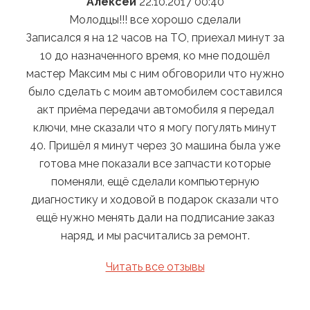
Алексей
22.10.2017 00:40
няли
Молодцы!!! все хорошо сделали
Оп
емонт
Записался я на 12 часов на ТО, приехал минут за
10 до назначенного время, ко мне подошёл
вать
мастер Максим мы с ним обговорили что нужно
было сделать с моим автомобилем составился
акт приёма передачи автомобиля я передал
ключи, мне сказали что я могу погулять минут
40. Пришёл я минут через 30 машина была уже
готова мне показали все запчасти которые
поменяли, ещё сделали компьютерную
диагностику и ходовой в подарок сказали что
ещё нужно менять дали на подписание заказ
наряд, и мы расчитались за ремонт.
Читать все отзывы